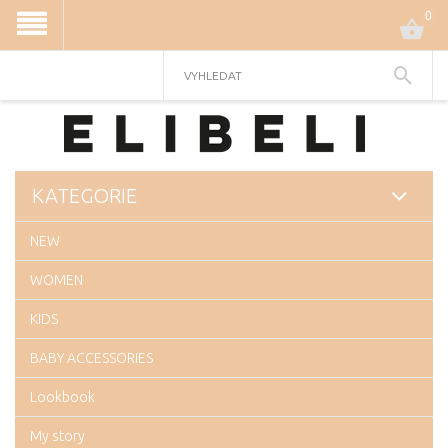
0
KATEGORIE
NEW
WOMEN
KIDS
BABY ACCESSORIES
Lookbook
My story