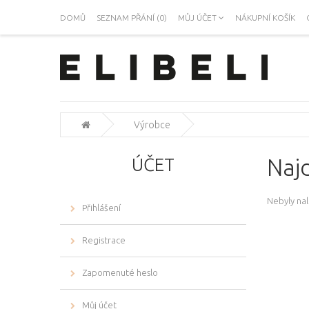
DOMŮ
SEZNAM PŘÁNÍ (0)
MŮJ ÚČET
NÁKUPNÍ KOŠÍK
Výrobce
ÚČET
Najd
Nebyly na
Přihlášení
Registrace
Zapomenuté heslo
Můj účet