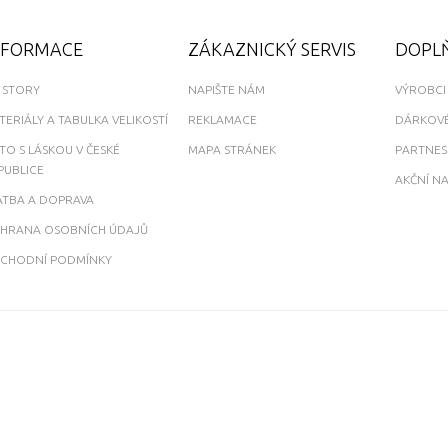
NFORMACE
ZÁKAZNICKÝ SERVIS
DOPL
 STORY
NAPIŠTE NÁM
VÝROBCI
TERIÁLY A TABULKA VELIKOSTÍ
REKLAMACE
DÁRKOVÉ
ITO S LÁSKOU V ČESKÉ
MAPA STRÁNEK
PARTNE
PUBLICE
AKČNÍ N
ATBA A DOPRAVA
HRANA OSOBNÍCH ÚDAJŮ
CHODNÍ PODMÍNKY