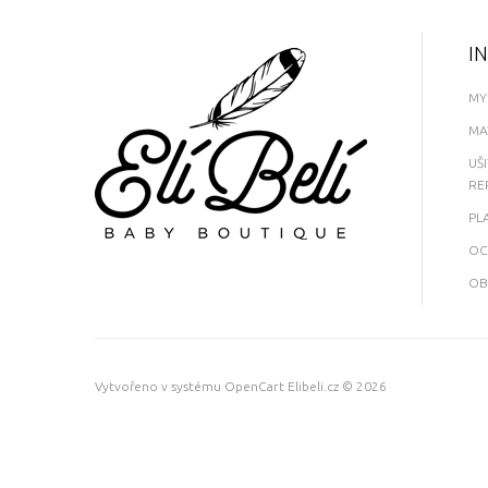
I
MY
MA
UŠ
RE
PL
OC
OB
Vytvořeno v systému
OpenCart
Elibeli.cz © 2026