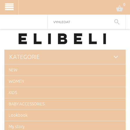
0
KATEGORIE
NEW
WOMEN
KIDS
BABY ACCESSORIES
Lookbook
My story