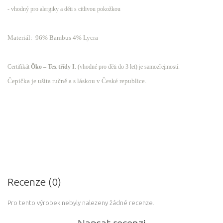
- vhodný pro alergiky a děti s citlivou pokožkou
Materiál: 96% Bambus 4% Lycra
Certifikát
Öko – Tex
třídy I
. (vhodné pro děti do 3 let) je samozřejmostí.
Čepička je ušita ručně a s láskou v České republice.
Recenze (0)
Pro tento výrobek nebyly nalezeny žádné recenze.