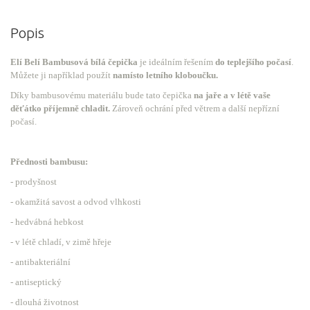
Popis
Elí Belí Bambusová bílá čepička
je ideálním řešením
do teplejšího počasí
.
Můžete ji například použít
namísto letního kloboučku.
Díky bambusovému materiálu bude tato čepička
na jaře a v létě vaše
děťátko příjemně chladit.
Zároveň ochrání před větrem a další nepřízní
počasí.
Přednosti bambusu:
- prodyšnost
- okamžitá savost a odvod vlhkosti
- hedvábná hebkost
- v létě chladí, v zimě hřeje
- antibakteriální
- antiseptický
- dlouhá životnost