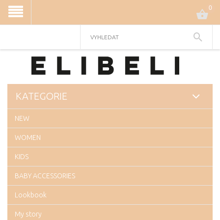
0
KATEGORIE
NEW
WOMEN
KIDS
BABY ACCESSORIES
Lookbook
My story