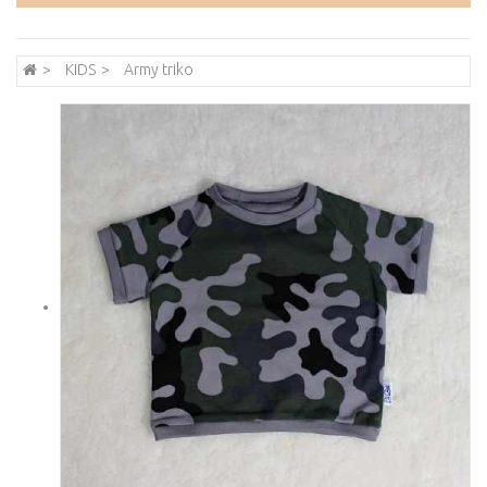
KIDS
Army triko