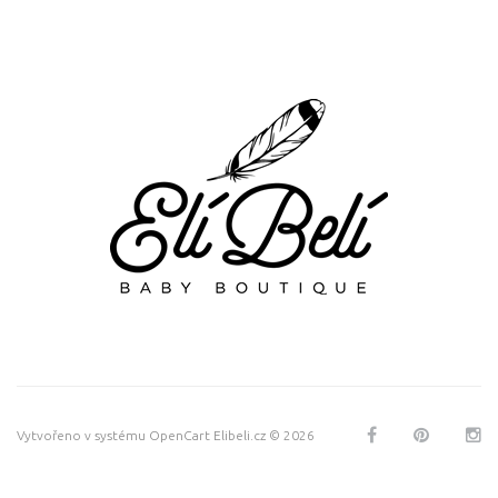
Vytvořeno v systému
OpenCart
Elibeli.cz © 2026