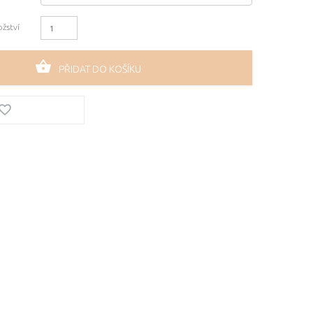
žství
PŘIDAT DO KOŠÍKU