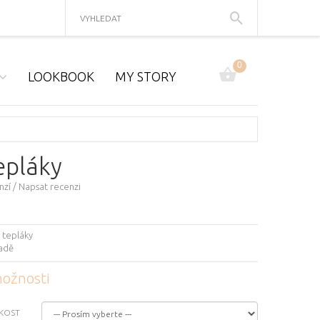
0
LOOKBOOK
MY STORY
epláky
nzí
/
Napsat recenzi
 tepláky
ladě
ožnosti
IKOST