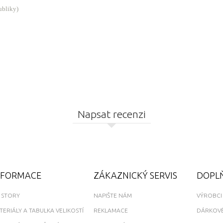
ubliky)
Napsat recenzi
NFORMACE
ZÁKAZNICKÝ SERVIS
DOPL
 STORY
NAPIŠTE NÁM
VÝROBCI
TERIÁLY A TABULKA VELIKOSTÍ
REKLAMACE
DÁRKOVÉ