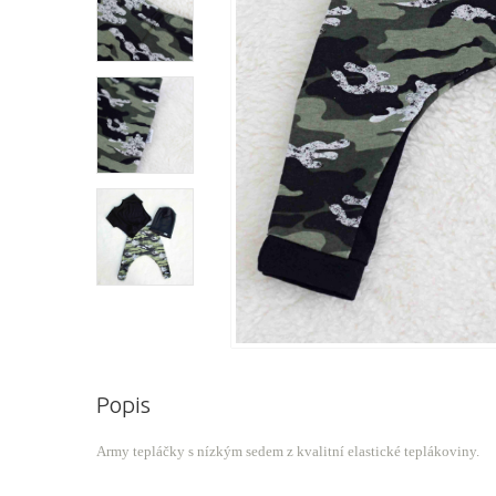
Popis
Army tepláčky s nízkým sedem z kvalitní elastické teplákoviny.