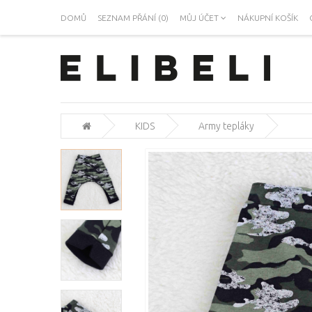
DOMŮ
SEZNAM PŘÁNÍ (0)
MŮJ ÚČET
NÁKUPNÍ KOŠÍK
KIDS
Army tepláky