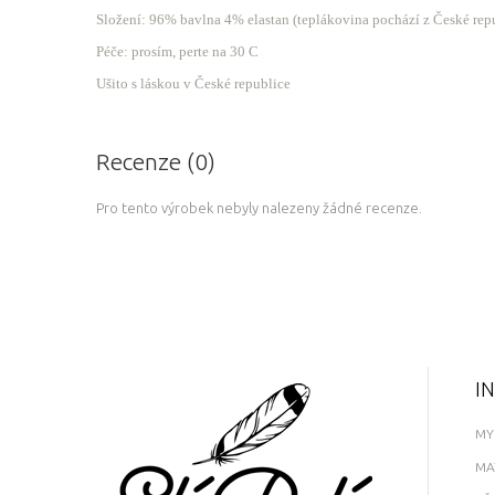
Složení: 96% bavlna 4% elastan (teplákovina pochází z České rep
Péče: prosím, perte na 30 C
Ušito s láskou v České republice
Recenze (0)
Pro tento výrobek nebyly nalezeny žádné recenze.
I
MY
MA