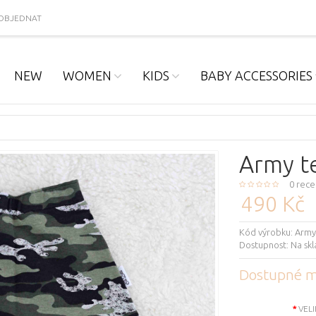
OBJEDNAT
NEW
WOMEN
KIDS
BABY ACCESSORIES
Army t
0 rece
490 Kč
Kód výrobku:
Army
Dostupnost:
Na sk
Dostupné m
VEL