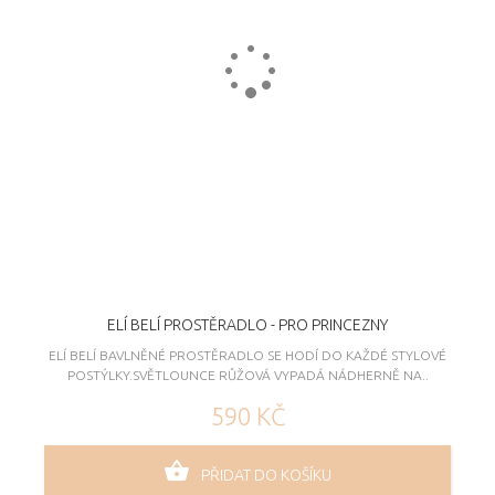
ELÍ BELÍ PROSTĚRADLO - PRO PRINCEZNY
ELÍ BELÍ BAVLNĚNÉ PROSTĚRADLO SE HODÍ DO KAŽDÉ STYLOVÉ
POSTÝLKY.SVĚTLOUNCE RŮŽOVÁ VYPADÁ NÁDHERNĚ NA..
590 KČ
PŘIDAT DO KOŠÍKU