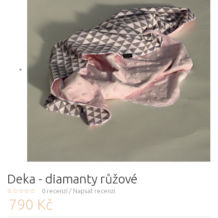
Deka - diamanty růžové
0 recenzí
/
Napsat recenzi
790 Kč