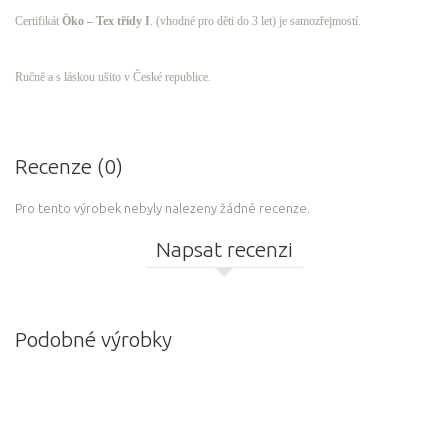
Certifikát
Öko – Tex
třídy I
. (vhodné pro děti do 3 let) je samozřejmostí.
Ručně a s láskou ušito v České republice.
Recenze (0)
Pro tento výrobek nebyly nalezeny žádné recenze.
Napsat recenzi
Podobné výrobky