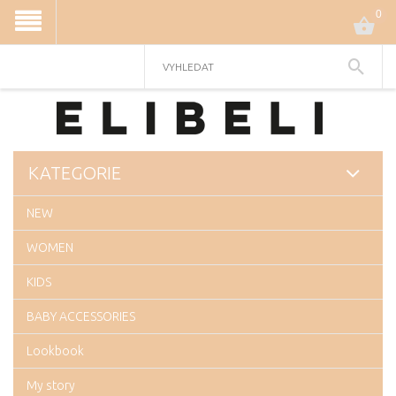
0
KATEGORIE
NEW
WOMEN
KIDS
BABY ACCESSORIES
Lookbook
My story