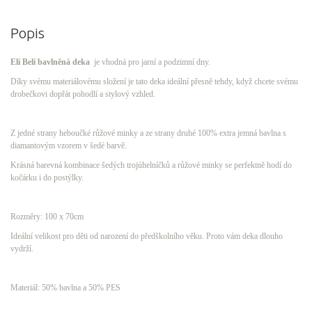
Popis
Elí Belí bavlněná deka
je vhodná pro jarní a podzimní dny.
Díky svému materiálovému složení je tato deka ideální přesně tehdy, když chcete svému
drobečkovi dopřát pohodlí a stylový vzhled.
Z jedné strany heboučké růžové minky
a ze strany druhé
100% extra jemná bavlna s
diamantovým vzorem v šedé barvě.
Krásná barevná kombinace šedých trojúhelníčků a růžové minky se perfektně hodí do
kočárku i do postýlky.
Rozměry: 100 x 70cm
Ideální velikost pro děti od narození do předškolního věku. Proto vám deka dlouho
vydrží.
Materiál: 50% bavlna a 50% PES