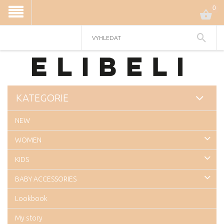
0
KATEGORIE
NEW
WOMEN
KIDS
BABY ACCESSORIES
Lookbook
My story