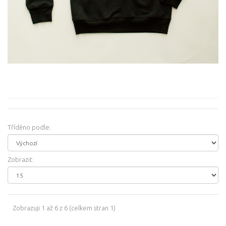
Tříděno podle:
Zobrazit:
Zobrazuji 1 až 6 z 6 (celkem stran 1)