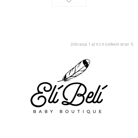
Zobrazuji 1 až 6 z 6 (celkem stran 1)