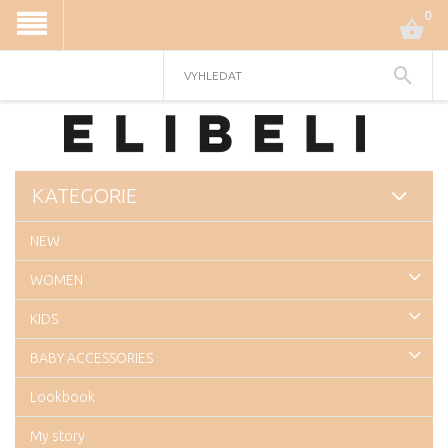
0
KATEGORIE
NEW
WOMEN
KIDS
BABY ACCESSORIES
Lookbook
My story