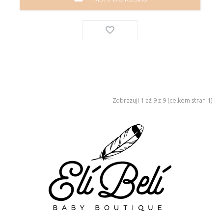
Zobrazuji 1 až 9 z 9 (celkem stran 1)